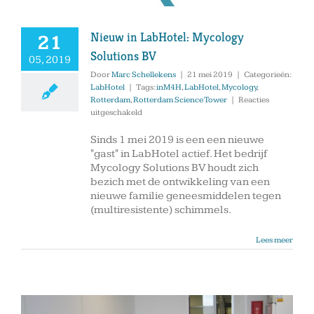
Nieuw in LabHotel: Mycology
21
Solutions BV
05, 2019
Door
Marc Schellekens
|
21 mei 2019
|
Categorieën:
LabHotel
|
Tags:
inM4H
,
LabHotel
,
Mycology
,
Rotterdam
,
Rotterdam Science Tower
|
Reacties
voor
uitgeschakeld
Nieuw
in
Sinds 1 mei 2019 is een een nieuwe
LabHotel:
"gast" in LabHotel actief. Het bedrijf
Mycology
Mycology Solutions BV houdt zich
Solutions
bezich met de ontwikkeling van een
BV
nieuwe familie geneesmiddelen tegen
(multiresistente) schimmels.
Lees meer