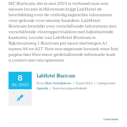
MC Blaricum, dat in mei 2023 is verhuisd naar een
nieuwe locatie in Hilversum krijgt LabHotel de
beschikking over de volledig ingerichte laboratoria
voor gebruik voor nieuwe huurders. LabHotel
Blaricum beschikt over verschillende laboratoria met
verschillende vloeroppervlakken met bijbehorende
kantoren. Locatie van LabHotel Blaricum is
Rijkstraatweg 1 Blaricum pal naast snelwegen A1
tussen A6 en A27. Voor een impressie bezoek onze foto
pagina hier Voor meer gedetailleerde informatie kunt
u contact met ons opnemen.
LabHotel Blaricum
8
Door
Marc Schellekens
|
8 juni 2023
|
Categorieën:
06, 2023
voor
Agenda
|
Reacties uitgeschakeld
LabHotel
Blaricum
Lees meer