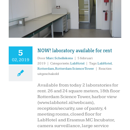
NOW! laboratory available for rent
5
Door
Marc Schellekens
|
5 februari
02, 2019
2019
|
Categorieën:
LabHotel
|
Tags:
LabHotel
,
Rotterdam
,
Rotterdam Science Tower
|
Reacties
voor
uitgeschakeld
NOW!
laboratory
Available from today 2 laboratories for
available
rent. 26 and 24 square meters, 18th floor
for
Rotterdam Science Tower, harbor view
rent
(www.labhotel.nl/webcam),
reception/security, use of pantry, 4
meeting rooms, closed floor for
LabHotel and Erasmus MC Incubator,
camera surveillance, large service