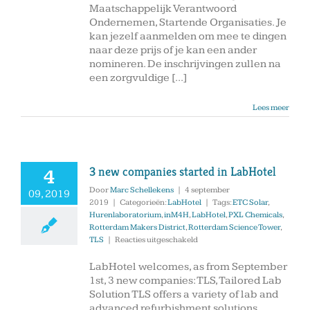
Maatschappelijk Verantwoord
Ondernemen, Startende Organisaties. Je
kan jezelf aanmelden om mee te dingen
naar deze prijs of je kan een ander
nomineren. De inschrijvingen zullen na
een zorgvuldige [...]
Lees meer
3 new companies started in LabHotel
4
Door
Marc Schellekens
|
4 september
09, 2019
2019
|
Categorieën:
LabHotel
|
Tags:
ETC Solar
,
Hurenlaboratorium
,
inM4H
,
LabHotel
,
PXL Chemicals
,
Rotterdam Makers District
,
Rotterdam Science Tower
,
voor
TLS
|
Reacties uitgeschakeld
3
new
LabHotel welcomes, as from September
companies
1st, 3 new companies: TLS, Tailored Lab
started
Solution TLS offers a variety of lab and
in
advanced refurbishment solutions.