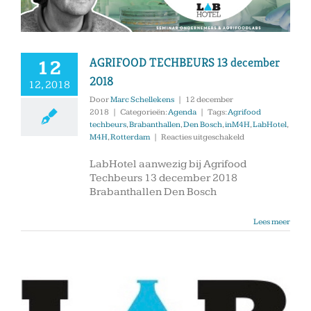
AGRIFOOD TECHBEURS 13 december
12
2018
12, 2018
Door
Marc Schellekens
|
12 december
2018
|
Categorieën:
Agenda
|
Tags:
Agrifood
techbeurs
,
Brabanthallen
,
Den Bosch
,
inM4H
,
LabHotel
,
voor
M4H
,
Rotterdam
|
Reacties uitgeschakeld
AGRIFOOD
TECHBEURS
LabHotel aanwezig bij Agrifood
13
Techbeurs 13 december 2018
december
Brabanthallen Den Bosch
2018
Lees meer