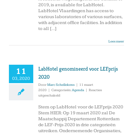
2019, is available for LabHotel.
LabHotel Vlaardingen has access to
various laboratories of various surfaces,
with adjacent office facilities. In addition
to all [...]
Lees meer
LabHotel genomineerd voor LEFprijs
11
2020
03, 2020
Door
Marc Schellekens
|
11 maart
2020
|
Categorieën:
Agenda
|
Reacties
voor
uitgeschakeld
LabHotel
genomineerd
Stem op LabHotel voor de LEFprijs 2020
voor
Stem HIER: Op 19 maart 2020 zal De
LEFprijs
Maatschappij Departement Rotterdam
2020
de LEF-Prijs 2020 in drie categorieën
uitreiken. Ondernemende Organisaties,