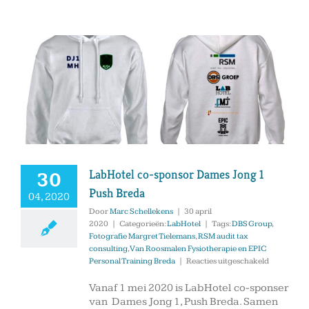
LabHotel co-sponsor Dames Jong 1
30
Push Breda
04, 2020
Door
Marc Schellekens
|
30 april
2020
|
Categorieën:
LabHotel
|
Tags:
DBS Group
,
Fotografie Margret Tielemans
,
RSM audit tax
consulting
,
Van Roosmalen Fysiotherapie en EPIC
voor
Personal Training Breda
|
Reacties uitgeschakeld
LabHotel
co-
Vanaf 1 mei 2020 is LabHotel co-sponser
sponsor
van Dames Jong 1, Push Breda. Samen