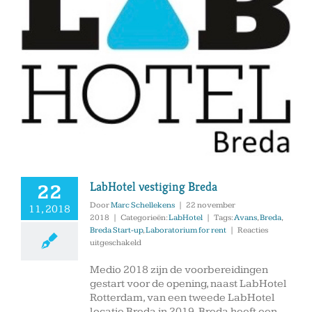
LabHotel vestiging Breda
22
Door
Marc Schellekens
|
22 november
11, 2018
2018
|
Categorieën:
LabHotel
|
Tags:
Avans
,
Breda
,
Breda Start-up
,
Laboratorium for rent
|
Reacties
voor
uitgeschakeld
LabHotel
vestiging
Medio 2018 zijn de voorbereidingen
Breda
gestart voor de opening, naast LabHotel
Rotterdam, van een tweede LabHotel
locatie Breda in 2019. Breda heeft een