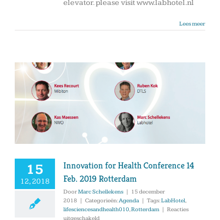
elevator. please visit www.labhotel.nl
Lees meer
Innovation for Health Conference 14
15
Feb. 2019 Rotterdam
12, 2018
Door
Marc Schellekens
|
15 december
2018
|
Categorieën:
Agenda
|
Tags:
LabHotel
,
lifesciencesandhealth010
,
Rotterdam
|
Reacties
voor
uitgeschakeld