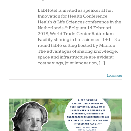
Innovation
for
LabHotel is invited as speaker at het
Health
Innovation for Health Conference
Conference
Health & Life Sciences conference in the
14
Netherlands & Belgium 14 Februari
Feb.
2018, World Trade Center Rotterdam
2019
Facility sharing in life sciences: 1+1=3 a
Rotterdam
round table setting hosted by Mibiton
The advantages of sharing knowledge,
space and infrastructure are evident:
cost savings, joint innovation, [...]
Lees meer