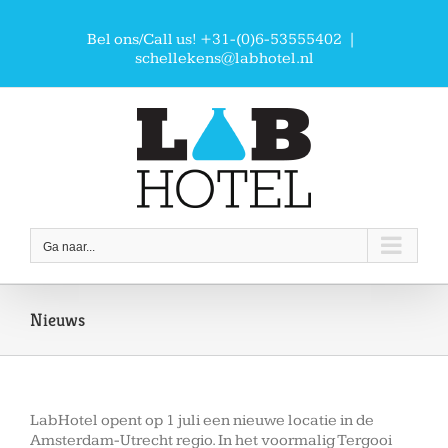
Ga
naar
Bel ons/Call us! +31-(0)6-53555402
|
inhoud
schellekens@labhotel.nl
Ga naar...
Nieuws
LabHotel opent op 1 juli een nieuwe locatie in de
Amsterdam-Utrecht regio. In het voormalig Tergooi