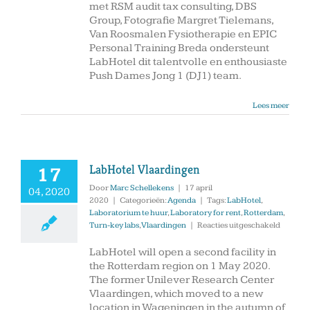
Dames
met RSM audit tax consulting, DBS
Jong
Group, Fotografie Margret Tielemans,
1
Van Roosmalen Fysiotherapie en EPIC
Push
Personal Training Breda ondersteunt
Breda
LabHotel dit talentvolle en enthousiaste
Push Dames Jong 1 (DJ1) team.
Lees meer
LabHotel Vlaardingen
17
Door
Marc Schellekens
|
17 april
04, 2020
2020
|
Categorieën:
Agenda
|
Tags:
LabHotel
,
Laboratorium te huur
,
Laboratory for rent
,
Rotterdam
,
voor
Turn-key labs
,
Vlaardingen
|
Reacties uitgeschakeld
LabHote
Vlaardi
LabHotel will open a second facility in
the Rotterdam region on 1 May 2020.
The former Unilever Research Center
Vlaardingen, which moved to a new
location in Wageningen in the autumn of