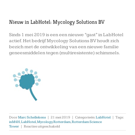
Nieuw in LabHotel: Mycology Solutions BV
Sinds 1 mei 2019 is een een nieuwe “gast” in LabHotel
actief. Het bedrijf Mycology Solutions BV houdt zich
bezich met de ontwikkeling van een nieuwe familie
geneesmiddelen tegen (multiresistente) schimmels.
Door
Marc Schellekens
|
21 mei 2019
|
Categorieën:
LabHotel
|
Tags:
inM4H
,
LabHotel
,
Mycology
,
Rotterdam
,
Rotterdam Science
voor
Tower
|
Reacties uitgeschakeld
Nieuw