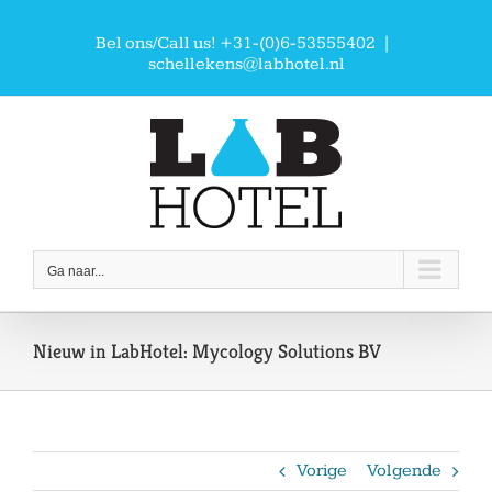
Ga
naar
Bel ons/Call us! +31-(0)6-53555402
|
inhoud
schellekens@labhotel.nl
Ga naar...
Nieuw in LabHotel: Mycology Solutions BV
Vorige
Volgende