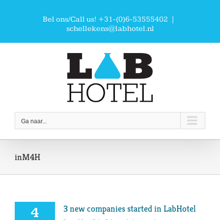
Ga
naar
Bel ons/Call us! +31-(0)6-53555402
|
inhoud
schellekens@labhotel.nl
Ga naar...
inM4H
3 new companies started in LabHotel
4