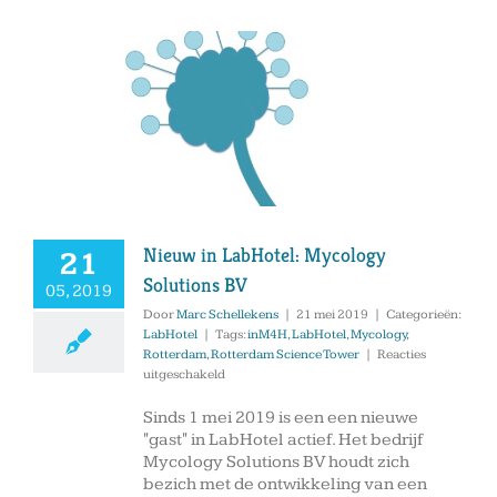
Nieuw in LabHotel: Mycology
21
Solutions BV
05, 2019
Door
Marc Schellekens
|
21 mei 2019
|
Categorieën:
LabHotel
|
Tags:
inM4H
,
LabHotel
,
Mycology
,
Rotterdam
,
Rotterdam Science Tower
|
Reacties
voor
uitgeschakeld
Nieuw
in
Sinds 1 mei 2019 is een een nieuwe
LabHotel:
"gast" in LabHotel actief. Het bedrijf
Mycology
Mycology Solutions BV houdt zich
Solutions
bezich met de ontwikkeling van een
BV