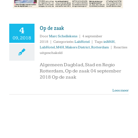
Op de zaak
4
Door
Marc Schellekens
|
4 september
09, 2018
2018
|
Categorieën:
LabHotel
|
Tags:
inM4H
,
LabHotel
,
M4H
,
Makers District
,
Rotterdam
|
Reacties
voor
uitgeschakeld
Op
de
Algemeen Dagblad, Stad en Regio
zaak
Rotterdam, Op de zaak 04 september
2018 Op de zaak
Lees meer