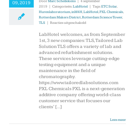
Door
Marc Schellekens
|
4 september
09, 2019
2019
|
Categorieën:
LabHotel
|
Tags:
ETC Solar
,
Hurenlaboratorium
,
inM4H
,
LabHotel
,
PXL Chemicals
,
Rotterdam Makers District
,
Rotterdam Science Tower
,
voor
TLS
|
Reacties uitgeschakeld
3
new
LabHotel welcomes, as from September
companies
1st, 3 new companies: TLS, Tailored Lab
started
Solution TLS offers a variety of lab and
in
advanced refurbishment solutions.
LabHotel
These services leverage cutting-edge
testing equipment and a unique
maintenance in the field of
chromatography.
https://www.tailoredlabsolutions.com
PXL Chemicals PXL is a next-generation
additive company offering world-class
customer service that focuses our
clients’ [...]
Lees meer