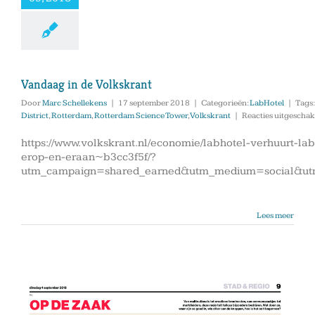
Vandaag in de Volkskrant
Door
Marc Schellekens
|
17 september 2018
|
Categorieën:
LabHotel
|
Tags
District
,
Rotterdam
,
Rotterdam Science Tower
,
Volkskrant
|
Reacties uitgeschak
https://www.volkskrant.nl/economie/labhotel-verhuurt-lab
erop-en-eraan~b3cc3f5f/?
utm_campaign=shared_earned&utm_medium=social&ut
Lees meer