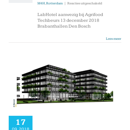
voor
M4H
,
Rotterdam
|
Reacties uitgeschakeld
AGRIFOOD
TECHBEURS
LabHotel aanwezig bij Agrifood
13
Techbeurs 13 december 2018
december
Brabanthallen Den Bosch
2018
Lees meer
17
09, 2018