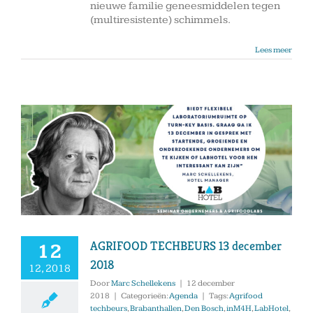
nieuwe familie geneesmiddelen tegen
(multiresistente) schimmels.
Lees meer
AGRIFOOD TECHBEURS 13 december
12
2018
12, 2018
Door
Marc Schellekens
|
12 december
2018
|
Categorieën:
Agenda
|
Tags:
Agrifood
techbeurs
,
Brabanthallen
,
Den Bosch
,
inM4H
,
LabHotel
,