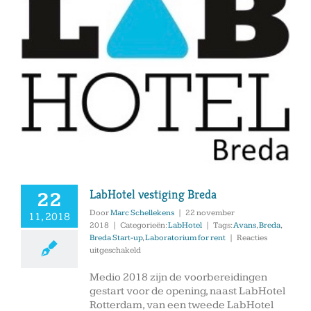
LabHotel vestiging Breda
22
Door
Marc Schellekens
|
22 november
11, 2018
2018
|
Categorieën:
LabHotel
|
Tags:
Avans
,
Breda
,
Breda Start-up
,
Laboratorium for rent
|
Reacties
voor
uitgeschakeld
LabHotel
vestiging
Medio 2018 zijn de voorbereidingen
Breda
gestart voor de opening, naast LabHotel
Rotterdam, van een tweede LabHotel