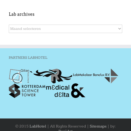
Lab archives
Lab
archives
PARTNERS LABHOTEL
© 2015
LabHotel
| All Rights Reserved |
Sitemaps
| by: